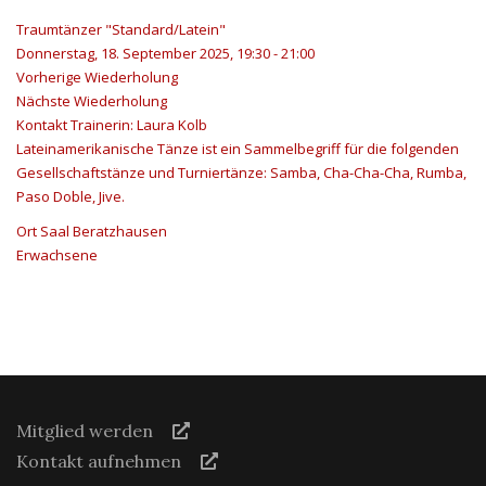
Traumtänzer "Standard/Latein"
Donnerstag, 18. September 2025, 19:30 - 21:00
Vorherige Wiederholung
Nächste Wiederholung
Kontakt
Trainerin: Laura Kolb
Lateinamerikanische Tänze ist ein Sammelbegriff für die folgenden
Gesellschaftstänze und Turniertänze: Samba, Cha-Cha-Cha, Rumba,
Paso Doble, Jive.
Ort
Saal Beratzhausen
Erwachsene
Mitglied werden
Kontakt aufnehmen