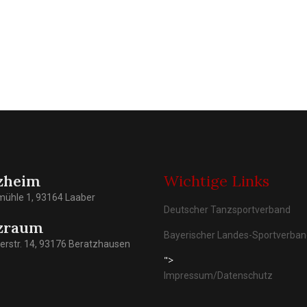
zheim
Wichtige Links
mühle 1, 93164 Laaber
Deutscher Tanzsportverband
zraum
Bayerischer Landes-Sportverba
rstr. 14, 93176 Beratzhausen
">
Impressum/Datenschutz