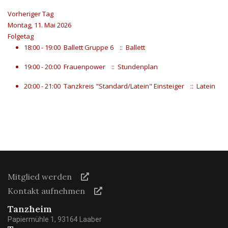
Vorheriger Tag
Montag, 11. Mai 2026
Folgetag
18:00 - 19:00
Ballett Gruppe 6
:: Ballett
19:00 - 20:00
Frauenpower
:: Stundenplan
20:00 - 21:00
Tanzkreis "Standard/Latein" Einsteiger
:: Latein
Mitglied werden
Kontakt aufnehmen
Tanzheim
Papiermühle 1, 93164 Laaber