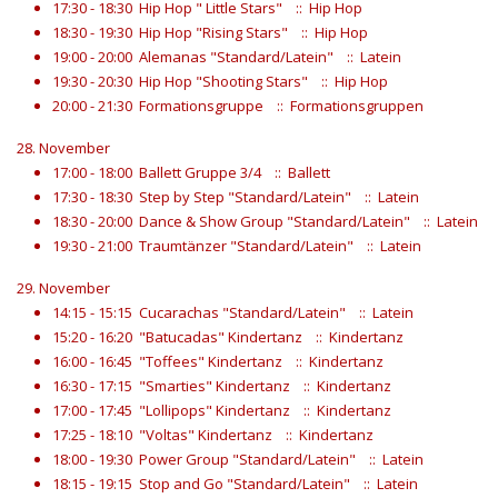
17:30 - 18:30
Hip Hop " Little Stars"
:: Hip Hop
18:30 - 19:30
Hip Hop "Rising Stars"
:: Hip Hop
19:00 - 20:00
Alemanas "Standard/Latein"
:: Latein
19:30 - 20:30
Hip Hop "Shooting Stars"
:: Hip Hop
20:00 - 21:30
Formationsgruppe
:: Formationsgruppen
28. November
17:00 - 18:00
Ballett Gruppe 3/4
:: Ballett
17:30 - 18:30
Step by Step "Standard/Latein"
:: Latein
18:30 - 20:00
Dance & Show Group "Standard/Latein"
:: Latein
19:30 - 21:00
Traumtänzer "Standard/Latein"
:: Latein
29. November
14:15 - 15:15
Cucarachas "Standard/Latein"
:: Latein
15:20 - 16:20
"Batucadas" Kindertanz
:: Kindertanz
16:00 - 16:45
"Toffees" Kindertanz
:: Kindertanz
16:30 - 17:15
"Smarties" Kindertanz
:: Kindertanz
17:00 - 17:45
"Lollipops" Kindertanz
:: Kindertanz
17:25 - 18:10
"Voltas" Kindertanz
:: Kindertanz
18:00 - 19:30
Power Group "Standard/Latein"
:: Latein
18:15 - 19:15
Stop and Go "Standard/Latein"
:: Latein