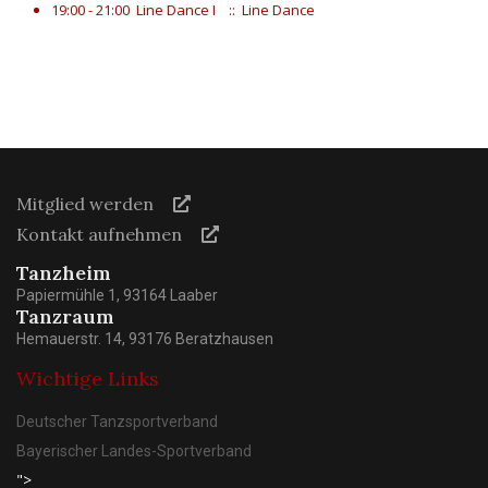
19:00 - 21:00
Line Dance I
:: Line Dance
Mitglied werden
Kontakt aufnehmen
Tanzheim
Papiermühle 1, 93164 Laaber
Tanzraum
Hemauerstr. 14, 93176 Beratzhausen
Wichtige Links
Deutscher Tanzsportverband
Bayerischer Landes-Sportverband
">