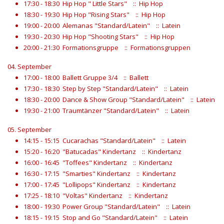
17:30 - 18:30
Hip Hop " Little Stars"
:: Hip Hop
18:30 - 19:30
Hip Hop "Rising Stars"
:: Hip Hop
19:00 - 20:00
Alemanas "Standard/Latein"
:: Latein
19:30 - 20:30
Hip Hop "Shooting Stars"
:: Hip Hop
20:00 - 21:30
Formationsgruppe
:: Formationsgruppen
04. September
17:00 - 18:00
Ballett Gruppe 3/4
:: Ballett
17:30 - 18:30
Step by Step "Standard/Latein"
:: Latein
18:30 - 20:00
Dance & Show Group "Standard/Latein"
:: Latein
19:30 - 21:00
Traumtänzer "Standard/Latein"
:: Latein
05. September
14:15 - 15:15
Cucarachas "Standard/Latein"
:: Latein
15:20 - 16:20
"Batucadas" Kindertanz
:: Kindertanz
16:00 - 16:45
"Toffees" Kindertanz
:: Kindertanz
16:30 - 17:15
"Smarties" Kindertanz
:: Kindertanz
17:00 - 17:45
"Lollipops" Kindertanz
:: Kindertanz
17:25 - 18:10
"Voltas" Kindertanz
:: Kindertanz
18:00 - 19:30
Power Group "Standard/Latein"
:: Latein
18:15 - 19:15
Stop and Go "Standard/Latein"
:: Latein