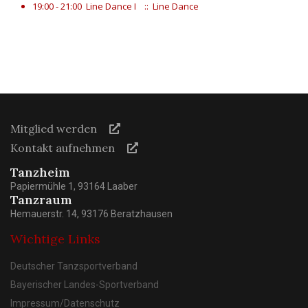
19:00 - 21:00
Line Dance I
:: Line Dance
Mitglied werden
Kontakt aufnehmen
Tanzheim
Papiermühle 1, 93164 Laaber
Tanzraum
Hemauerstr. 14, 93176 Beratzhausen
Wichtige Links
Deutscher Tanzsportverband
Bayerischer Landes-Sportverband
Impressum/Datenschutz