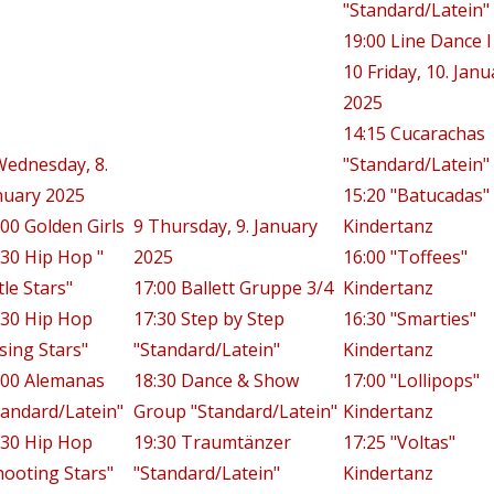
"Standard/Latein"
19:00 Line Dance I
10
Friday, 10. Janu
2025
14:15 Cucarachas
Wednesday, 8.
"Standard/Latein"
nuary 2025
15:20 "Batucadas"
:00 Golden Girls
9
Thursday, 9. January
Kindertanz
:30 Hip Hop "
2025
16:00 "Toffees"
tle Stars"
17:00 Ballett Gruppe 3/4
Kindertanz
:30 Hip Hop
17:30 Step by Step
16:30 "Smarties"
ising Stars"
"Standard/Latein"
Kindertanz
:00 Alemanas
18:30 Dance & Show
17:00 "Lollipops"
tandard/Latein"
Group "Standard/Latein"
Kindertanz
:30 Hip Hop
19:30 Traumtänzer
17:25 "Voltas"
hooting Stars"
"Standard/Latein"
Kindertanz