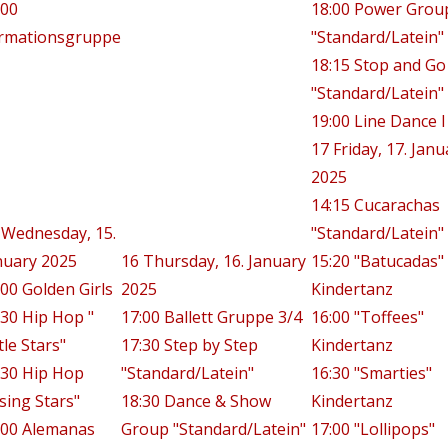
:00
18:00 Power Grou
rmationsgruppe
"Standard/Latein"
18:15 Stop and Go
"Standard/Latein"
19:00 Line Dance I
17
Friday, 17. Janu
2025
14:15 Cucarachas
Wednesday, 15.
"Standard/Latein"
nuary 2025
16
Thursday, 16. January
15:20 "Batucadas"
:00 Golden Girls
2025
Kindertanz
:30 Hip Hop "
17:00 Ballett Gruppe 3/4
16:00 "Toffees"
tle Stars"
17:30 Step by Step
Kindertanz
:30 Hip Hop
"Standard/Latein"
16:30 "Smarties"
ising Stars"
18:30 Dance & Show
Kindertanz
:00 Alemanas
Group "Standard/Latein"
17:00 "Lollipops"