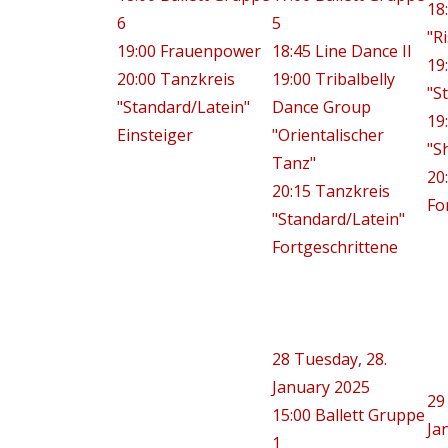
18
6
5
"R
19:00 Frauenpower
18:45 Line Dance II
19
20:00 Tanzkreis
19:00 Tribalbelly
"S
"Standard/Latein"
Dance Group
19
Einsteiger
"Orientalischer
"S
Tanz"
20
20:15 Tanzkreis
Fo
"Standard/Latein"
Fortgeschrittene
28
Tuesday, 28.
January 2025
29
15:00 Ballett Gruppe
Ja
1