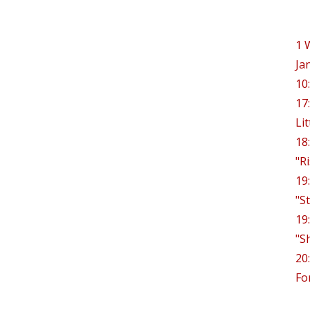
1
Ja
10
17
Lit
18
"R
19
"S
19
"S
20
Fo