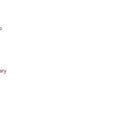
p
ary