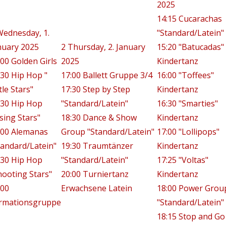
2025
14:15 Cucarachas
Wednesday, 1.
"Standard/Latein"
nuary 2025
2
Thursday, 2. January
15:20 "Batucadas"
:00 Golden Girls
2025
Kindertanz
:30 Hip Hop "
17:00 Ballett Gruppe 3/4
16:00 "Toffees"
tle Stars"
17:30 Step by Step
Kindertanz
:30 Hip Hop
"Standard/Latein"
16:30 "Smarties"
ising Stars"
18:30 Dance & Show
Kindertanz
:00 Alemanas
Group "Standard/Latein"
17:00 "Lollipops"
tandard/Latein"
19:30 Traumtänzer
Kindertanz
:30 Hip Hop
"Standard/Latein"
17:25 "Voltas"
hooting Stars"
20:00 Turniertanz
Kindertanz
:00
Erwachsene Latein
18:00 Power Grou
rmationsgruppe
"Standard/Latein"
18:15 Stop and Go