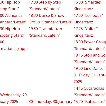
:30 Hip Hop
17:30 Step by Step
16:30 "Smarties"
ising Stars"
"Standard/Latein"
Kindertanz
:00 Alemanas
18:30 Dance & Show
17:00 "Lollipops"
tandard/Latein"
Group "Standard/Latein"
Kindertanz
:30 Hip Hop
19:30 Traumtänzer
17:25 "Voltas"
hooting Stars"
"Standard/Latein"
Kindertanz
:00
18:00 Power Grou
rmationsgruppe
"Standard/Latein"
18:15 Stop and Go
"Standard/Latein"
19:00 Line Dance I
31
Friday, 31. Janu
2025
14:15 Cucarachas
Wednesday, 29.
"Standard/Latein"
nuary 2025
30
Thursday, 30. January
15:20 "Batucadas"