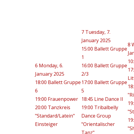
7
Tuesday, 7.
January 2025
8
15:00 Ballett Gruppe
Ja
1
10
6
Monday, 6.
16:00 Ballett Gruppe
17
January 2025
2/3
Lit
18:00 Ballett Gruppe
17:00 Ballett Gruppe
18
6
5
"R
19:00 Frauenpower
18:45 Line Dance II
19
20:00 Tanzkreis
19:00 Tribalbelly
"S
"Standard/Latein"
Dance Group
19
Einsteiger
"Orientalischer
"S
Tanz"