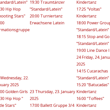
tandard/Latein"
19:30 Traumtänzer
Kindertanz
:30 Hip Hop
"Standard/Latein"
17:25 "Voltas"
hooting Stars"
20:00 Turniertanz
Kindertanz
:00
Erwachsene Latein
18:00 Power Grou
rmationsgruppe
"Standard/Latein"
18:15 Stop and Go
"Standard/Latein"
19:00 Line Dance I
24
Friday, 24. Janu
2025
14:15 Cucarachas
Wednesday, 22.
"Standard/Latein"
nuary 2025
15:20 "Batucadas"
:00 Golden Girls
23
Thursday, 23. January
Kindertanz
:30 Hip Hop "
2025
16:00 "Toffees"
tle Stars"
17:00 Ballett Gruppe 3/4
Kindertanz