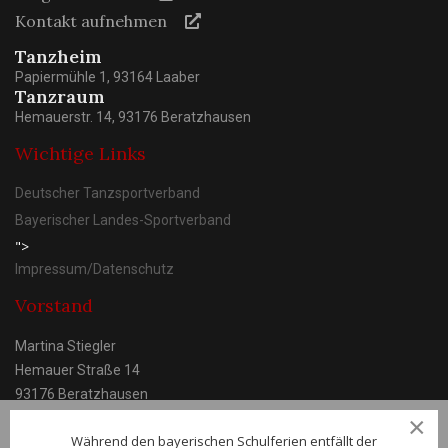
Kontakt aufnehmen
Tanzheim
Papiermühle 1, 93164 Laaber
Tanzraum
Hemauerstr. 14, 93176 Beratzhausen
Wichtige Links
Deutscher Tanzsportverband
Bayerischer Landes-Sportverband
">
Impressum/Datenschutz
Vorstand
Martina Stiegler
Hemauer Straße 14
93176 Beratzhausen
×
Während den bayerischen Schulferien entfällt der