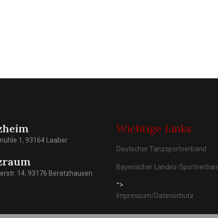
zheim
Wichtige Links
mühle 1, 93164 Laaber
Deutscher Tanzsportverband
zraum
Bayerischer Landes-Sportverba
rstr. 14, 93176 Beratzhausen
">
Impressum/Datenschutz