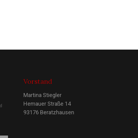
Vorstand
Martina Stiegler
Hemauer Straße 14
nd
93176 Beratzhausen