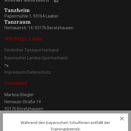
Tanzheim
Papiermühle 1, 93164 Laaber
Tanzraum
Hemauerstr. 14, 93176 Beratzhausen
Wichtige Links
Deutscher Tanzsportverband
Bayerischer Landes-Sportverband
">
Impressum/Datenschutz
Vorstand
Martina Stiegler
Hemauer Straße 14
93176 Beratzhausen
×
Während den bayerischen Schulferien entfällt der
Trainingsbetrieb.