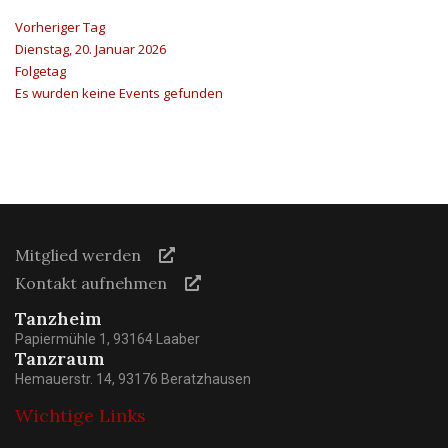
Vorheriger Tag
Dienstag, 20. Januar 2026
Folgetag
Es wurden keine Events gefunden
Mitglied werden
Kontakt aufnehmen
Tanzheim
Papiermühle 1, 93164 Laaber
Tanzraum
Hemauerstr. 14, 93176 Beratzhausen
Wichtige Links