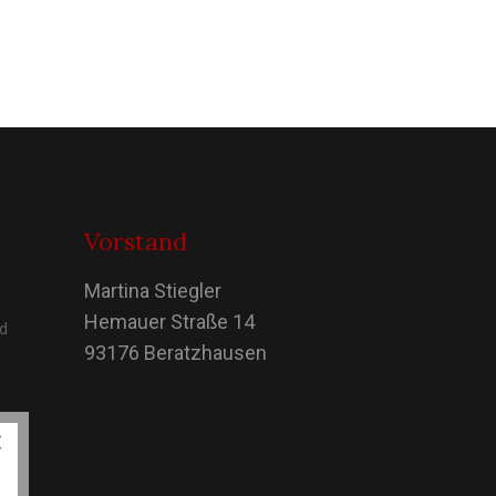
Vorstand
Martina Stiegler
Hemauer Straße 14
nd
93176 Beratzhausen
×