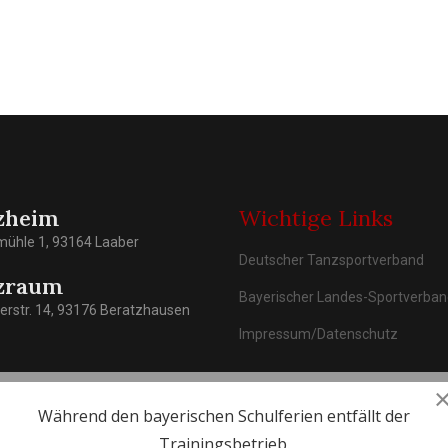
zheim
Wichtige Links
mühle 1, 93164 Laaber
Deutscher Tanzsportverband
zraum
Bayerischer Landes-Sportverba
rstr. 14, 93176 Beratzhausen
Impressum/Datenschutz
Während den bayerischen Schulferien entfällt der
Trainingsbetrieb.