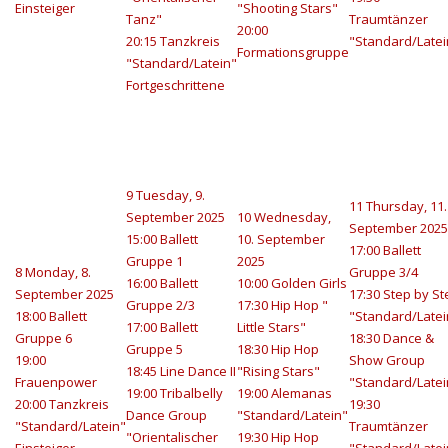
Einsteiger
"Shooting Stars"
Tanz"
Traumtänzer
20:00
20:15 Tanzkreis
"Standard/Latei
Formationsgruppe
"Standard/Latein"
Fortgeschrittene
9
Tuesday, 9.
11
Thursday, 11.
September 2025
10
Wednesday,
September 2025
15:00 Ballett
10. September
17:00 Ballett
Gruppe 1
2025
8
Monday, 8.
Gruppe 3/4
16:00 Ballett
10:00 Golden Girls
September 2025
17:30 Step by St
Gruppe 2/3
17:30 Hip Hop "
18:00 Ballett
"Standard/Latei
17:00 Ballett
Little Stars"
Gruppe 6
18:30 Dance &
Gruppe 5
18:30 Hip Hop
19:00
Show Group
18:45 Line Dance II
"Rising Stars"
Frauenpower
"Standard/Latei
19:00 Tribalbelly
19:00 Alemanas
20:00 Tanzkreis
19:30
Dance Group
"Standard/Latein"
"Standard/Latein"
Traumtänzer
"Orientalischer
19:30 Hip Hop