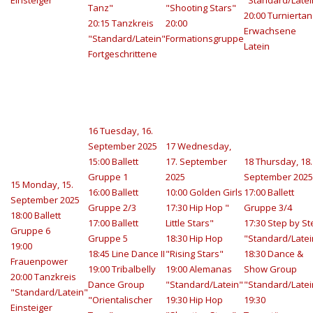
Einsteiger
"Standard/Latei
Tanz"
"Shooting Stars"
20:00 Turniertan
20:15 Tanzkreis
20:00
Erwachsene
"Standard/Latein"
Formationsgruppe
Latein
Fortgeschrittene
16
Tuesday, 16.
September 2025
17
Wednesday,
15:00 Ballett
17. September
18
Thursday, 18.
Gruppe 1
2025
September 2025
15
Monday, 15.
16:00 Ballett
10:00 Golden Girls
17:00 Ballett
September 2025
Gruppe 2/3
17:30 Hip Hop "
Gruppe 3/4
18:00 Ballett
17:00 Ballett
Little Stars"
17:30 Step by St
Gruppe 6
Gruppe 5
18:30 Hip Hop
"Standard/Latei
19:00
18:45 Line Dance II
"Rising Stars"
18:30 Dance &
Frauenpower
19:00 Tribalbelly
19:00 Alemanas
Show Group
20:00 Tanzkreis
Dance Group
"Standard/Latein"
"Standard/Latei
"Standard/Latein"
"Orientalischer
19:30 Hip Hop
19:30
Einsteiger