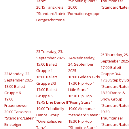
Tanz"
"Shooting Stars"
Traumtänzer
20:15 Tanzkreis
20:00
"Standard/Latei
"Standard/Latein"
Formationsgruppe
Fortgeschrittene
23
Tuesday, 23.
25
Thursday, 25.
September 2025
24
Wednesday,
September 2025
15:00 Ballett
24. September
17:00 Ballett
Gruppe 1
2025
22
Monday, 22.
Gruppe 3/4
16:00 Ballett
10:00 Golden Girls
September 2025
17:30 Step by St
Gruppe 2/3
17:30 Hip Hop "
18:00 Ballett
"Standard/Latei
17:00 Ballett
Little Stars"
Gruppe 6
18:30 Dance &
Gruppe 5
18:30 Hip Hop
19:00
Show Group
18:45 Line Dance II
"Rising Stars"
Frauenpower
"Standard/Latei
19:00 Tribalbelly
19:00 Alemanas
20:00 Tanzkreis
19:30
Dance Group
"Standard/Latein"
"Standard/Latein"
Traumtänzer
"Orientalischer
19:30 Hip Hop
Einsteiger
"Standard/Latei
Tanz"
"Shooting Stars"