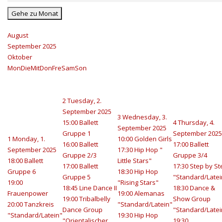
Gehe zu Monat
August
September 2025
Oktober
Mon
Die
Mit
Don
Fre
Sam
Son
2
Tuesday, 2.
September 2025
3
Wednesday, 3.
15:00 Ballett
4
Thursday, 4.
September 2025
Gruppe 1
September 2025
1
Monday, 1.
10:00 Golden Girls
16:00 Ballett
17:00 Ballett
September 2025
17:30 Hip Hop "
Gruppe 2/3
Gruppe 3/4
18:00 Ballett
Little Stars"
17:00 Ballett
17:30 Step by St
Gruppe 6
18:30 Hip Hop
Gruppe 5
"Standard/Latei
19:00
"Rising Stars"
18:45 Line Dance II
18:30 Dance &
Frauenpower
19:00 Alemanas
19:00 Tribalbelly
Show Group
20:00 Tanzkreis
"Standard/Latein"
Dance Group
"Standard/Latei
"Standard/Latein"
19:30 Hip Hop
"Orientalischer
19:30