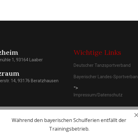
zheim
Wichtige Links
mühle 1, 93164 Laaber
Deutscher Tanzsportverband
zraum
Bayerischer Landes-Sportverba
rstr. 14, 93176 Beratzhausen
">
Impressum/Datenschutz
Während den bayerischen Schulferien entfällt der
Trainingsbetrieb.