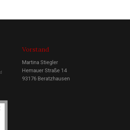
Vorstand
Martina Stiegler
Hemauer Straße 14
nd
93176 Beratzhausen
×