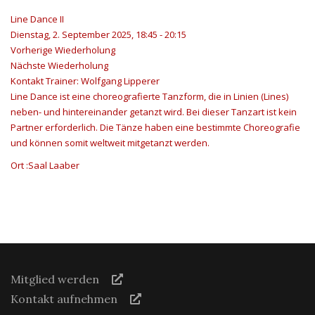
Line Dance II
Dienstag, 2. September 2025, 18:45 - 20:15
Vorherige Wiederholung
Nächste Wiederholung
Kontakt
Trainer: Wolfgang Lipperer
Line Dance ist eine choreografierte Tanzform, die in Linien (Lines)
neben- und hintereinander getanzt wird. Bei dieser Tanzart ist kein
Partner erforderlich. Die Tänze haben eine bestimmte Choreografie
und können somit weltweit mitgetanzt werden.
Ort
:Saal Laaber
Mitglied werden
Kontakt aufnehmen