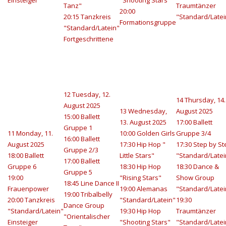
Einsteiger
"Shooting Stars"
Tanz"
Traumtänzer
20:00
20:15 Tanzkreis
"Standard/Latei
Formationsgruppe
"Standard/Latein"
Fortgeschrittene
12
Tuesday, 12.
14
Thursday, 14.
August 2025
13
Wednesday,
August 2025
15:00 Ballett
13. August 2025
17:00 Ballett
Gruppe 1
11
Monday, 11.
10:00 Golden Girls
Gruppe 3/4
16:00 Ballett
August 2025
17:30 Hip Hop "
17:30 Step by St
Gruppe 2/3
18:00 Ballett
Little Stars"
"Standard/Latei
17:00 Ballett
Gruppe 6
18:30 Hip Hop
18:30 Dance &
Gruppe 5
19:00
"Rising Stars"
Show Group
18:45 Line Dance II
Frauenpower
19:00 Alemanas
"Standard/Latei
19:00 Tribalbelly
20:00 Tanzkreis
"Standard/Latein"
19:30
Dance Group
"Standard/Latein"
19:30 Hip Hop
Traumtänzer
"Orientalischer
Einsteiger
"Shooting Stars"
"Standard/Latei