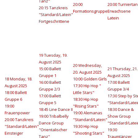
Tanz"
20:00
20:00 Turniertan
20:15 Tanzkreis
Formationsgruppe
Erwachsene
"Standard/Latein"
Latein
Fortgeschrittene
19
Tuesday, 19.
August 2025
20
Wednesday,
15:00 Ballett
21
Thursday, 21.
20. August 2025
Gruppe 1
August 2025
18
Monday, 18.
10:00 Golden Girls
16:00 Ballett
17:00 Ballett
August 2025
17:30 Hip Hop "
Gruppe 2/3
Gruppe 3/4
18:00 Ballett
Little Stars"
17:00 Ballett
17:30 Step by St
Gruppe 6
18:30 Hip Hop
Gruppe 5
"Standard/Latei
19:00
"Rising Stars"
18:45 Line Dance II
18:30 Dance &
Frauenpower
19:00 Alemanas
19:00 Tribalbelly
Show Group
20:00 Tanzkreis
"Standard/Latein"
Dance Group
"Standard/Latei
"Standard/Latein"
19:30 Hip Hop
"Orientalischer
19:30
Einsteiger
"Shooting Stars"
Tanz"
Traumtänzer