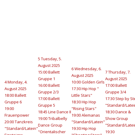
5
Tuesday, 5.
August 2025
6
Wednesday, 6.
15:00 Ballett
7
Thursday, 7.
August 2025
Gruppe 1
August 2025
4
Monday, 4.
10:00 Golden Girls
16:00 Ballett
17:00 Ballett
August 2025
17:30 Hip Hop "
Gruppe 2/3
Gruppe 3/4
18:00 Ballett
Little Stars"
17:00 Ballett
17:30 Step by St
Gruppe 6
18:30 Hip Hop
Gruppe 5
"Standard/Latei
19:00
"Rising Stars"
18:45 Line Dance II
18:30 Dance &
Frauenpower
19:00 Alemanas
19:00 Tribalbelly
Show Group
20:00 Tanzkreis
"Standard/Latein"
Dance Group
"Standard/Latei
"Standard/Latein"
19:30 Hip Hop
"Orientalischer
19:30