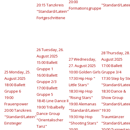
20:00
20:15 Tanzkreis
"Standard/Latei
Formationsgruppe
"Standard/Latein"
Fortgeschrittene
26
Tuesday, 26.
28
Thursday, 28.
August 2025
27
Wednesday,
August 2025
15:00 Ballett
27. August 2025
17:00 Ballett
Gruppe 1
25
Monday, 25.
10:00 Golden Girls
Gruppe 3/4
16:00 Ballett
August 2025
17:30 Hip Hop "
17:30 Step by St
Gruppe 2/3
18:00 Ballett
Little Stars"
"Standard/Latei
17:00 Ballett
Gruppe 6
18:30 Hip Hop
18:30 Dance &
Gruppe 5
19:00
"Rising Stars"
Show Group
18:45 Line Dance II
Frauenpower
19:00 Alemanas
"Standard/Latei
19:00 Tribalbelly
20:00 Tanzkreis
"Standard/Latein"
19:30
Dance Group
"Standard/Latein"
19:30 Hip Hop
Traumtänzer
"Orientalischer
Einsteiger
"Shooting Stars"
"Standard/Latei
Tanz"
20:00
20:00 Turniertan