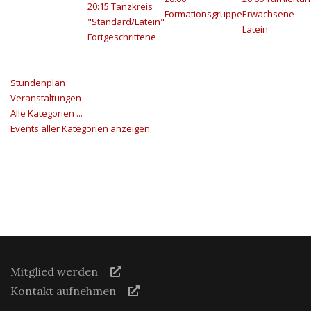
20:15 Tanzkreis
Formationsgruppe
Erwachsene
"Standard/Latein"
Latein
Fortgeschrittene
Stundenplan
Veranstaltungen
Alle Kategorien ...
Events aller Kategorien anzeigen
Mitglied werden
Kontakt aufnehmen