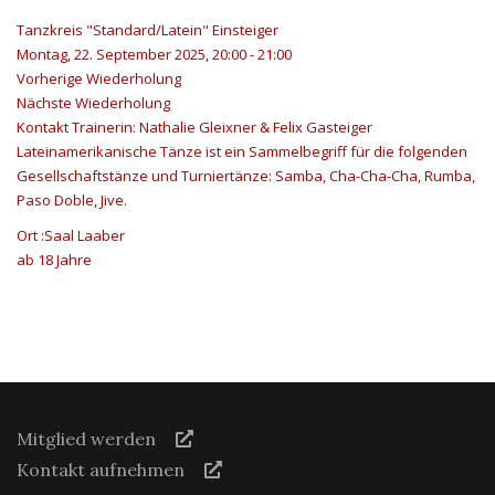
Tanzkreis "Standard/Latein" Einsteiger
Montag, 22. September 2025, 20:00 - 21:00
Vorherige Wiederholung
Nächste Wiederholung
Kontakt
Trainerin: Nathalie Gleixner & Felix Gasteiger
Lateinamerikanische Tänze ist ein Sammelbegriff für die folgenden
Gesellschaftstänze und Turniertänze: Samba, Cha-Cha-Cha, Rumba,
Paso Doble, Jive.
Ort
:Saal Laaber
ab 18 Jahre
Mitglied werden
Kontakt aufnehmen