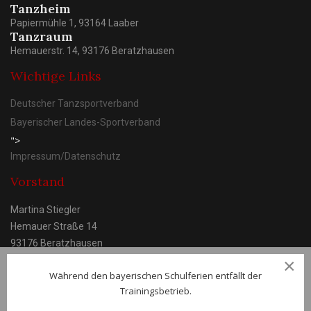
Tanzheim
Papiermühle 1, 93164 Laaber
Tanzraum
Hemauerstr. 14, 93176 Beratzhausen
Wichtige Links
Deutscher Tanzsportverband
Bayerischer Landes-Sportverband
">
Impressum/Datenschutz
Vorstand
Martina Stiegler
Hemauer Straße 14
93176 Beratzhausen
×
Während den bayerischen Schulferien entfällt der
Trainingsbetrieb.
© TC Laaber e.V.