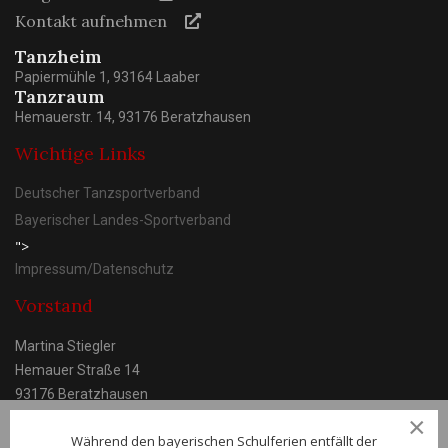
Kontakt aufnehmen
Tanzheim
Papiermühle 1, 93164 Laaber
Tanzraum
Hemauerstr. 14, 93176 Beratzhausen
Wichtige Links
Deutscher Tanzsportverband
Bayerischer Landes-Sportverband
">
Impressum/Datenschutz
Vorstand
Martina Stiegler
Hemauer Straße 14
93176 Beratzhausen
×
Während den bayerischen Schulferien entfällt der