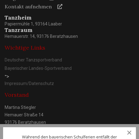
Kontakt aufnehmen
Tanzheim
Papiermühle 1, 93164 Laaber
Tanzraum
Hemauerstr. 14, 93176 Beratzhausen
Wichtige Links
Deutscher Tanzsportverband
Bayerischer Landes-Sportverband
">
Impressum/Datenschutz
Vorstand
Martina Stiegler
Hemauer Straße 14
93176 Beratzhausen
×
Während den bayerischen Schulferien entfällt der