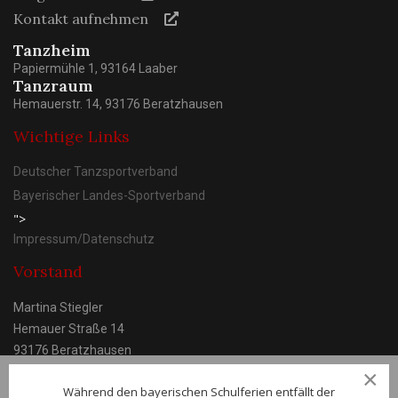
Kontakt aufnehmen
Tanzheim
Papiermühle 1, 93164 Laaber
Tanzraum
Hemauerstr. 14, 93176 Beratzhausen
Wichtige Links
Deutscher Tanzsportverband
Bayerischer Landes-Sportverband
">
Impressum/Datenschutz
Vorstand
Martina Stiegler
Hemauer Straße 14
93176 Beratzhausen
×
Während den bayerischen Schulferien entfällt der