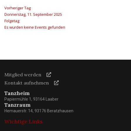
Vorheriger Tag
Donnerstag, 11. September 2025
Folgetag
Es wurden keine Events gefunden
Mitglied werden
Kontakt aufnehmen
Tanzheim
Papiermühle 1, 93164 Laaber
Tanzraum
Hemauerstr. 14, 93176 Beratzhausen
Wichtige Links