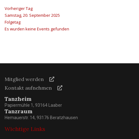
Vorheriger Tag
Samstag, 20. September 2025
Folgetag
Es wurden keine Events gefunden
Mitglied werden
Kontakt aufnehmen
Tanzheim
Papiermühle 1, 93164 Laaber
Tanzraum
Hemauerstr. 14, 93176 Beratzhausen
Wichtige Links