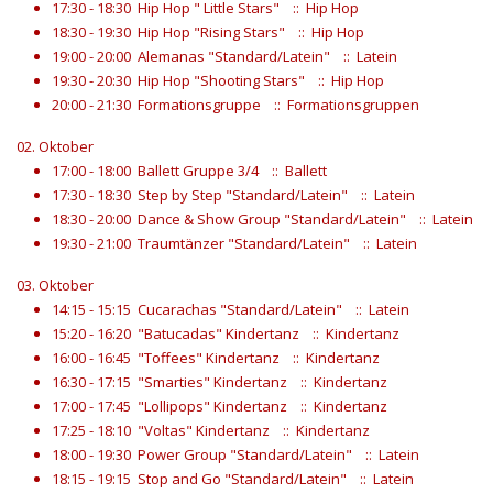
17:30 - 18:30
Hip Hop " Little Stars"
:: Hip Hop
18:30 - 19:30
Hip Hop "Rising Stars"
:: Hip Hop
19:00 - 20:00
Alemanas "Standard/Latein"
:: Latein
19:30 - 20:30
Hip Hop "Shooting Stars"
:: Hip Hop
20:00 - 21:30
Formationsgruppe
:: Formationsgruppen
02. Oktober
17:00 - 18:00
Ballett Gruppe 3/4
:: Ballett
17:30 - 18:30
Step by Step "Standard/Latein"
:: Latein
18:30 - 20:00
Dance & Show Group "Standard/Latein"
:: Latein
19:30 - 21:00
Traumtänzer "Standard/Latein"
:: Latein
03. Oktober
14:15 - 15:15
Cucarachas "Standard/Latein"
:: Latein
15:20 - 16:20
"Batucadas" Kindertanz
:: Kindertanz
16:00 - 16:45
"Toffees" Kindertanz
:: Kindertanz
16:30 - 17:15
"Smarties" Kindertanz
:: Kindertanz
17:00 - 17:45
"Lollipops" Kindertanz
:: Kindertanz
17:25 - 18:10
"Voltas" Kindertanz
:: Kindertanz
18:00 - 19:30
Power Group "Standard/Latein"
:: Latein
18:15 - 19:15
Stop and Go "Standard/Latein"
:: Latein