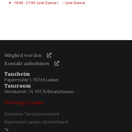
19:00 - 21:00
Line Dance I
:: Line Dance
Mitglied werden
Kontakt aufnehmen
Tanzheim
Papiermühle 1, 93164 Laaber
Tanzraum
Hemauerstr. 14, 93176 Beratzhausen
Wichtige Links
Deutscher Tanzsportverband
Bayerischer Landes-Sportverband
">