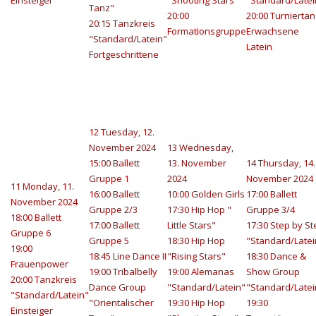
Einsteiger
"Shooting Stars"
"Standard/Latei
Tanz"
20:00
20:00 Turniertan
20:15 Tanzkreis
Formationsgruppe
Erwachsene
"Standard/Latein"
Latein
Fortgeschrittene
12
Tuesday, 12.
November 2024
13
Wednesday,
15:00 Ballett
13. November
14
Thursday, 14.
Gruppe 1
2024
November 2024
11
Monday, 11.
16:00 Ballett
10:00 Golden Girls
17:00 Ballett
November 2024
Gruppe 2/3
17:30 Hip Hop "
Gruppe 3/4
18:00 Ballett
17:00 Ballett
Little Stars"
17:30 Step by St
Gruppe 6
Gruppe 5
18:30 Hip Hop
"Standard/Latei
19:00
18:45 Line Dance II
"Rising Stars"
18:30 Dance &
Frauenpower
19:00 Tribalbelly
19:00 Alemanas
Show Group
20:00 Tanzkreis
Dance Group
"Standard/Latein"
"Standard/Latei
"Standard/Latein"
"Orientalischer
19:30 Hip Hop
19:30
Einsteiger