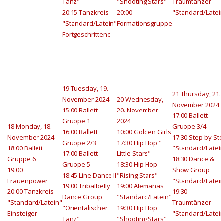
Tanz"
"Shooting Stars"
Traumtänzer
20:15 Tanzkreis
20:00
"Standard/Latei
"Standard/Latein"
Formationsgruppe
Fortgeschrittene
19
Tuesday, 19.
21
Thursday, 21.
November 2024
20
Wednesday,
November 2024
15:00 Ballett
20. November
17:00 Ballett
Gruppe 1
2024
18
Monday, 18.
Gruppe 3/4
16:00 Ballett
10:00 Golden Girls
November 2024
17:30 Step by St
Gruppe 2/3
17:30 Hip Hop "
18:00 Ballett
"Standard/Latei
17:00 Ballett
Little Stars"
Gruppe 6
18:30 Dance &
Gruppe 5
18:30 Hip Hop
19:00
Show Group
18:45 Line Dance II
"Rising Stars"
Frauenpower
"Standard/Latei
19:00 Tribalbelly
19:00 Alemanas
20:00 Tanzkreis
19:30
Dance Group
"Standard/Latein"
"Standard/Latein"
Traumtänzer
"Orientalischer
19:30 Hip Hop
Einsteiger
"Standard/Latei
Tanz"
"Shooting Stars"