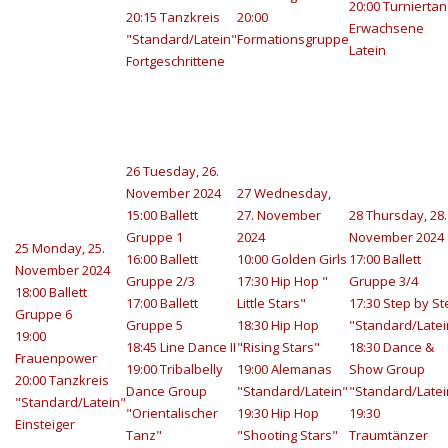
20:00 Turniertan
20:15 Tanzkreis
20:00
Erwachsene
"Standard/Latein"
Formationsgruppe
Latein
Fortgeschrittene
26
Tuesday, 26.
November 2024
27
Wednesday,
15:00 Ballett
27. November
28
Thursday, 28.
Gruppe 1
2024
November 2024
25
Monday, 25.
16:00 Ballett
10:00 Golden Girls
17:00 Ballett
November 2024
Gruppe 2/3
17:30 Hip Hop "
Gruppe 3/4
18:00 Ballett
17:00 Ballett
Little Stars"
17:30 Step by St
Gruppe 6
Gruppe 5
18:30 Hip Hop
"Standard/Latei
19:00
18:45 Line Dance II
"Rising Stars"
18:30 Dance &
Frauenpower
19:00 Tribalbelly
19:00 Alemanas
Show Group
20:00 Tanzkreis
Dance Group
"Standard/Latein"
"Standard/Latei
"Standard/Latein"
"Orientalischer
19:30 Hip Hop
19:30
Einsteiger
Tanz"
"Shooting Stars"
Traumtänzer