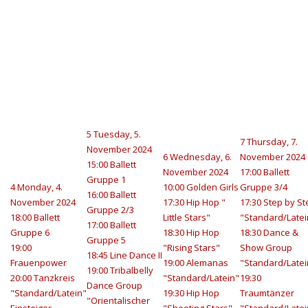
5
Tuesday, 5.
7
Thursday, 7.
November 2024
6
Wednesday, 6.
November 2024
15:00 Ballett
November 2024
17:00 Ballett
Gruppe 1
4
Monday, 4.
10:00 Golden Girls
Gruppe 3/4
16:00 Ballett
November 2024
17:30 Hip Hop "
17:30 Step by St
Gruppe 2/3
18:00 Ballett
Little Stars"
"Standard/Latei
17:00 Ballett
Gruppe 6
18:30 Hip Hop
18:30 Dance &
Gruppe 5
19:00
"Rising Stars"
Show Group
18:45 Line Dance II
Frauenpower
19:00 Alemanas
"Standard/Latei
19:00 Tribalbelly
20:00 Tanzkreis
"Standard/Latein"
19:30
Dance Group
"Standard/Latein"
19:30 Hip Hop
Traumtänzer
"Orientalischer