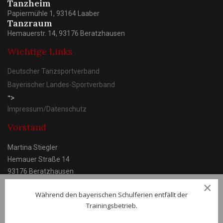
Tanzheim
Papiermühle 1, 93164 Laaber
Tanzraum
Hemauerstr. 14, 93176 Beratzhausen
Wichtige Links
Deutscher Tanzsportverband
Bayerischer Landes-Sportverband
">
Impressum/Datenschutz
Vorstand
Martina Stiegler
Hemauer Straße 14
93176 Beratzhausen
×
Während den bayerischen Schulferien entfällt der
Trainingsbetrieb.
© TC Laaber e.V.