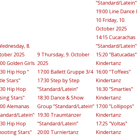
"Standard/Latein"
19:00 Line Dance I
10
Friday, 10.
October 2025
14:15 Cucarachas
Wednesday, 8.
"Standard/Latein"
tober 2025
9
Thursday, 9. October
15:20 "Batucadas"
:00 Golden Girls
2025
Kindertanz
:30 Hip Hop "
17:00 Ballett Gruppe 3/4
16:00 "Toffees"
tle Stars"
17:30 Step by Step
Kindertanz
:30 Hip Hop
"Standard/Latein"
16:30 "Smarties"
ising Stars"
18:30 Dance & Show
Kindertanz
:00 Alemanas
Group "Standard/Latein"
17:00 "Lollipops"
tandard/Latein"
19:30 Traumtänzer
Kindertanz
:30 Hip Hop
"Standard/Latein"
17:25 "Voltas"
hooting Stars"
20:00 Turniertanz
Kindertanz