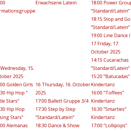
:00
Erwachsene Latein
18:00 Power Grou
rmationsgruppe
"Standard/Latein"
18:15 Stop and Go
"Standard/Latein"
19:00 Line Dance I
17
Friday, 17.
October 2025
14:15 Cucarachas
Wednesday, 15.
"Standard/Latein"
tober 2025
15:20 "Batucadas"
:00 Golden Girls
16
Thursday, 16. October
Kindertanz
:30 Hip Hop "
2025
16:00 "Toffees"
tle Stars"
17:00 Ballett Gruppe 3/4
Kindertanz
:30 Hip Hop
17:30 Step by Step
16:30 "Smarties"
ising Stars"
"Standard/Latein"
Kindertanz
:00 Alemanas
18:30 Dance & Show
17:00 "Lollipops"