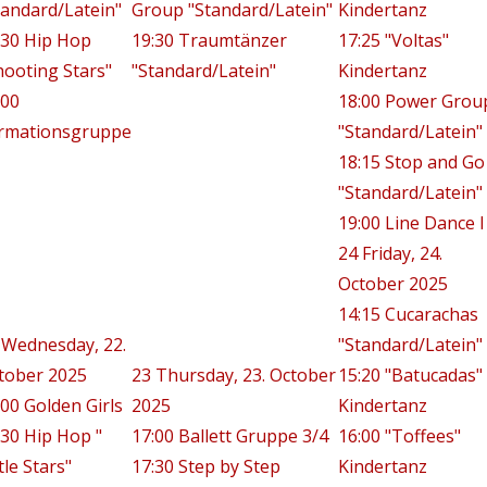
tandard/Latein"
Group "Standard/Latein"
Kindertanz
:30 Hip Hop
19:30 Traumtänzer
17:25 "Voltas"
hooting Stars"
"Standard/Latein"
Kindertanz
:00
18:00 Power Grou
rmationsgruppe
"Standard/Latein"
18:15 Stop and Go
"Standard/Latein"
19:00 Line Dance I
24
Friday, 24.
October 2025
14:15 Cucarachas
Wednesday, 22.
"Standard/Latein"
tober 2025
23
Thursday, 23. October
15:20 "Batucadas"
:00 Golden Girls
2025
Kindertanz
:30 Hip Hop "
17:00 Ballett Gruppe 3/4
16:00 "Toffees"
tle Stars"
17:30 Step by Step
Kindertanz