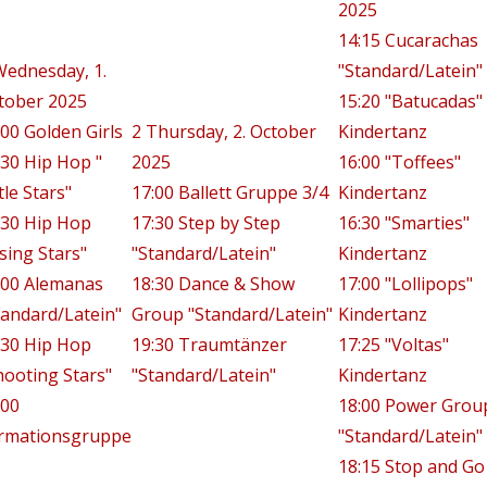
2025
14:15 Cucarachas
Wednesday, 1.
"Standard/Latein"
tober 2025
15:20 "Batucadas"
:00 Golden Girls
2
Thursday, 2. October
Kindertanz
:30 Hip Hop "
2025
16:00 "Toffees"
tle Stars"
17:00 Ballett Gruppe 3/4
Kindertanz
:30 Hip Hop
17:30 Step by Step
16:30 "Smarties"
ising Stars"
"Standard/Latein"
Kindertanz
:00 Alemanas
18:30 Dance & Show
17:00 "Lollipops"
tandard/Latein"
Group "Standard/Latein"
Kindertanz
:30 Hip Hop
19:30 Traumtänzer
17:25 "Voltas"
hooting Stars"
"Standard/Latein"
Kindertanz
:00
18:00 Power Grou
rmationsgruppe
"Standard/Latein"
18:15 Stop and Go