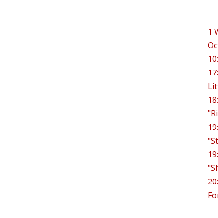
1
Oc
10
17
Lit
18
"R
19
"S
19
"S
20
Fo