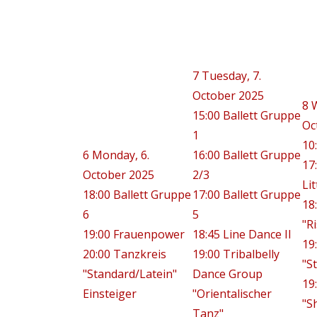
7
Tuesday, 7.
October 2025
8
15:00 Ballett Gruppe
Oc
1
10
6
Monday, 6.
16:00 Ballett Gruppe
17
October 2025
2/3
Lit
18:00 Ballett Gruppe
17:00 Ballett Gruppe
18
6
5
"R
19:00 Frauenpower
18:45 Line Dance II
19
20:00 Tanzkreis
19:00 Tribalbelly
"S
"Standard/Latein"
Dance Group
19
Einsteiger
"Orientalischer
"S
Tanz"