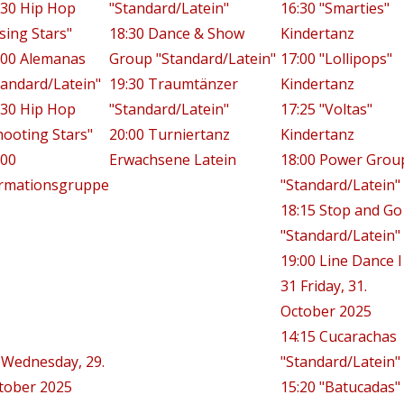
:30 Hip Hop
"Standard/Latein"
16:30 "Smarties"
ising Stars"
18:30 Dance & Show
Kindertanz
:00 Alemanas
Group "Standard/Latein"
17:00 "Lollipops"
tandard/Latein"
19:30 Traumtänzer
Kindertanz
:30 Hip Hop
"Standard/Latein"
17:25 "Voltas"
hooting Stars"
20:00 Turniertanz
Kindertanz
:00
Erwachsene Latein
18:00 Power Grou
rmationsgruppe
"Standard/Latein"
18:15 Stop and Go
"Standard/Latein"
19:00 Line Dance I
31
Friday, 31.
October 2025
14:15 Cucarachas
Wednesday, 29.
"Standard/Latein"
tober 2025
15:20 "Batucadas"