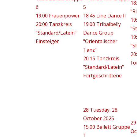
18
6
5
"R
19:00 Frauenpower
18:45 Line Dance II
19
20:00 Tanzkreis
19:00 Tribalbelly
"S
"Standard/Latein"
Dance Group
19
Einsteiger
"Orientalischer
"S
Tanz"
20
20:15 Tanzkreis
Fo
"Standard/Latein"
Fortgeschrittene
28
Tuesday, 28.
October 2025
29
15:00 Ballett Gruppe
Oc
1