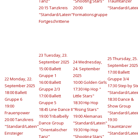
Tanz"
"Shooting Stars"
Traumtänzer
20:15 Tanzkreis
20:00
"Standard/Latei
"Standard/Latein"
Formationsgruppe
Fortgeschrittene
23
Tuesday, 23.
25
Thursday, 25.
September 2025
24
Wednesday,
September 2025
15:00 Ballett
24. September
17:00 Ballett
Gruppe 1
2025
22
Monday, 22.
Gruppe 3/4
16:00 Ballett
10:00 Golden Girls
September 2025
17:30 Step by St
Gruppe 2/3
17:30 Hip Hop "
18:00 Ballett
"Standard/Latei
17:00 Ballett
Little Stars"
Gruppe 6
18:30 Dance &
Gruppe 5
18:30 Hip Hop
19:00
Show Group
18:45 Line Dance II
"Rising Stars"
Frauenpower
"Standard/Latei
19:00 Tribalbelly
19:00 Alemanas
20:00 Tanzkreis
19:30
Dance Group
"Standard/Latein"
"Standard/Latein"
Traumtänzer
"Orientalischer
19:30 Hip Hop
Einsteiger
"Standard/Latei
Tanz"
"Shooting Stars"