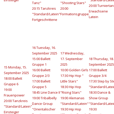
Einsteiger
"Standard/Latei
Tanz"
"Shooting Stars"
20:00 Turniertan
20:15 Tanzkreis
20:00
Erwachsene
"Standard/Latein"
Formationsgruppe
Latein
Fortgeschrittene
16
Tuesday, 16.
September 2025
17
Wednesday,
15:00 Ballett
17. September
18
Thursday, 18.
Gruppe 1
2025
September 2025
15
Monday, 15.
16:00 Ballett
10:00 Golden Girls
17:00 Ballett
September 2025
Gruppe 2/3
17:30 Hip Hop "
Gruppe 3/4
18:00 Ballett
17:00 Ballett
Little Stars"
17:30 Step by St
Gruppe 6
Gruppe 5
18:30 Hip Hop
"Standard/Latei
19:00
18:45 Line Dance II
"Rising Stars"
18:30 Dance &
Frauenpower
19:00 Tribalbelly
19:00 Alemanas
Show Group
20:00 Tanzkreis
Dance Group
"Standard/Latein"
"Standard/Latei
"Standard/Latein"
"Orientalischer
19:30 Hip Hop
19:30
Einsteiger