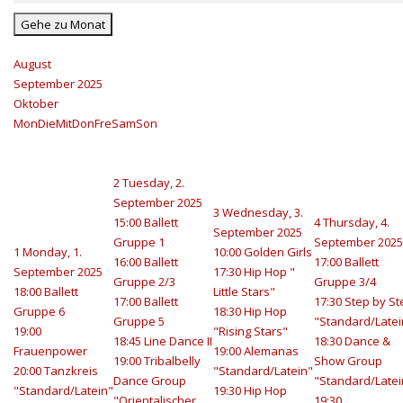
Gehe zu Monat
August
September 2025
Oktober
Mon
Die
Mit
Don
Fre
Sam
Son
2
Tuesday, 2.
September 2025
3
Wednesday, 3.
15:00 Ballett
4
Thursday, 4.
September 2025
Gruppe 1
September 2025
1
Monday, 1.
10:00 Golden Girls
16:00 Ballett
17:00 Ballett
September 2025
17:30 Hip Hop "
Gruppe 2/3
Gruppe 3/4
18:00 Ballett
Little Stars"
17:00 Ballett
17:30 Step by St
Gruppe 6
18:30 Hip Hop
Gruppe 5
"Standard/Latei
19:00
"Rising Stars"
18:45 Line Dance II
18:30 Dance &
Frauenpower
19:00 Alemanas
19:00 Tribalbelly
Show Group
20:00 Tanzkreis
"Standard/Latein"
Dance Group
"Standard/Latei
"Standard/Latein"
19:30 Hip Hop
"Orientalischer
19:30