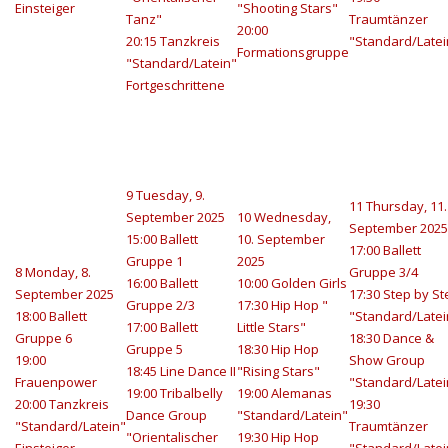
Einsteiger
"Shooting Stars"
Tanz"
Traumtänzer
20:00
20:15 Tanzkreis
"Standard/Latei
Formationsgruppe
"Standard/Latein"
Fortgeschrittene
9
Tuesday, 9.
11
Thursday, 11.
September 2025
10
Wednesday,
September 2025
15:00 Ballett
10. September
17:00 Ballett
Gruppe 1
2025
8
Monday, 8.
Gruppe 3/4
16:00 Ballett
10:00 Golden Girls
September 2025
17:30 Step by St
Gruppe 2/3
17:30 Hip Hop "
18:00 Ballett
"Standard/Latei
17:00 Ballett
Little Stars"
Gruppe 6
18:30 Dance &
Gruppe 5
18:30 Hip Hop
19:00
Show Group
18:45 Line Dance II
"Rising Stars"
Frauenpower
"Standard/Latei
19:00 Tribalbelly
19:00 Alemanas
20:00 Tanzkreis
19:30
Dance Group
"Standard/Latein"
"Standard/Latein"
Traumtänzer
"Orientalischer
19:30 Hip Hop