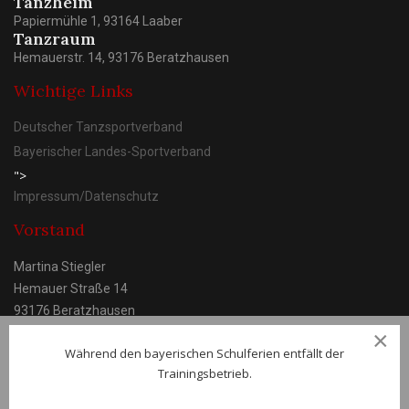
Tanzheim
Papiermühle 1, 93164 Laaber
Tanzraum
Hemauerstr. 14, 93176 Beratzhausen
Wichtige Links
Deutscher Tanzsportverband
Bayerischer Landes-Sportverband
">
Impressum/Datenschutz
Vorstand
Martina Stiegler
Hemauer Straße 14
93176 Beratzhausen
×
Während den bayerischen Schulferien entfällt der
Trainingsbetrieb.
© TC Laaber e.V.