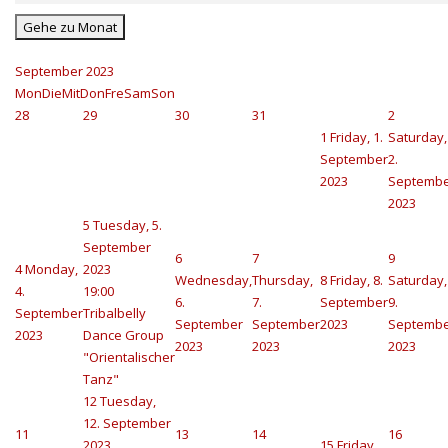
Gehe zu Monat
September 2023
Mon
Die
Mit
Don
Fre
Sam
Son
28
29
30
31
2
1
Friday, 1.
Saturday,
September
2.
2023
Septemb
2023
5
Tuesday, 5.
September
6
7
9
4
Monday,
2023
Wednesday,
Thursday,
8
Friday, 8.
Saturday,
4.
19:00
6.
7.
September
9.
September
Tribalbelly
September
September
2023
Septemb
2023
Dance Group
2023
2023
2023
"Orientalischer
Tanz"
12
Tuesday,
12. September
11
13
14
16
2023
15
Friday,